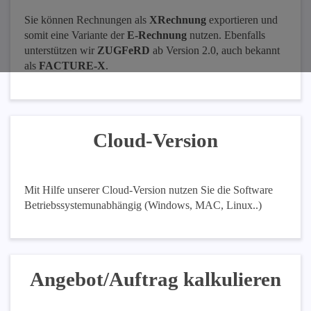
Sie können Rechnungen als
XRechnung
exportieren und
somit eine Variante der
E-Rechnung
nutzen. Ebenfalls
unterstützen wir
ZUGFeRD
ab Version 2.0, auch bekannt
als
FACTURE-X
.
Cloud-Version
Mit Hilfe unserer Cloud-Version nutzen Sie die Software
Betriebssystemunabhängig (Windows, MAC, Linux..)
Angebot/Auftrag kalkulieren