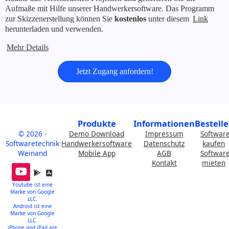
Aufmaße mit Hilfe unserer Handwerkersoftware. Das Programm
zur Skizzenerstellung können Sie
kostenlos
unter diesem
Link
herunterladen und verwenden.
Mehr Details
Jetzt Zugang anfordern!
Produkte
Informationen
Bestell
© 2026 -
Demo Download
Impressum
Softwar
Softwaretechnik
Handwerkersoftware
Datenschutz
kaufen
Weinand
Mobile App
AGB
Softwar
Kontakt
mieten
Youtube ist eine
Marke von Google
LLC.
Android ist eine
Marke von Google
LLC.
iPhone and iPad are